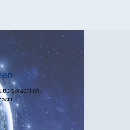
hen
ttersprachlich,
passt.