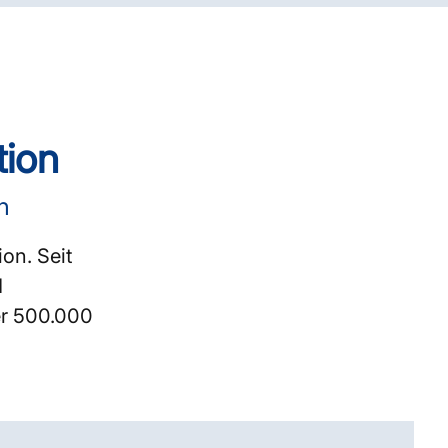
tion
n
on. Seit
d
er 500.000