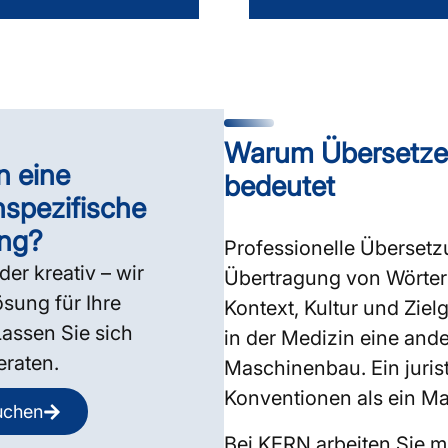
Warum Übersetzen
n eine
bedeutet
hspezifische
ng?
Professionelle Übersetz
der kreativ – wir
Übertragung von Wörtern 
sung für Ihre
Kontext, Kultur und Ziel
assen Sie sich
in der Medizin eine and
eraten.
Maschinenbau. Ein jurist
Konventionen als ein Ma
uchen
Bei KERN arbeiten Sie mi