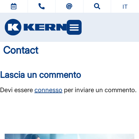
IT
Kern Training
KERN TecDoc
Contact
Lascia un commento
Devi essere
connesso
per inviare un commento.