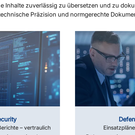
he Inhalte zuverlässig zu übersetzen und zu doku
it, technische Präzision und normgerechte Dokume
curity
Defen
richte – vertraulich
Einsatzpläne