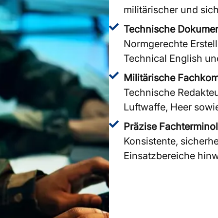
militärischer und sic
Technische Dokumen
Normgerechte Erstel
Technical English u
Militärische Fachko
Technische Redakteu
Luftwaffe, Heer sow
Präzise Fachtermino
Konsistente, sicherhe
Einsatzbereiche hin