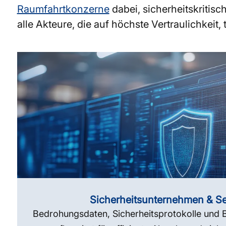
Raumfahrtkonzerne
dabei, sicherheitskritisc
alle Akteure, die auf höchste Vertraulichke
Sicherheits­unternehmen & Se
Bedrohungsdaten, Sicherheitsprotokolle und Be