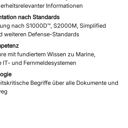
herheitsrelevanter Informationen
tation nach Standards
lung nach S1000D™, S2000M, Simplified
nd weiteren Defense-Standards
mpetenz
re mit fundiertem Wissen zu Marine,
ie IT- und Fernmeldesystemen
logie
itskritische Begriffe über alle Dokumente und
weg