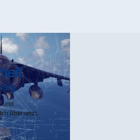
heit
ssig.
n und
ich übersetzt.