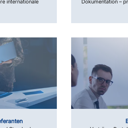
re internationale
Dokumentation – prä
eferanten