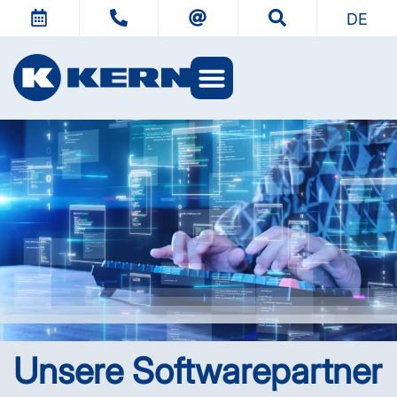
DE
KERN Welten
Unsere Software­partner