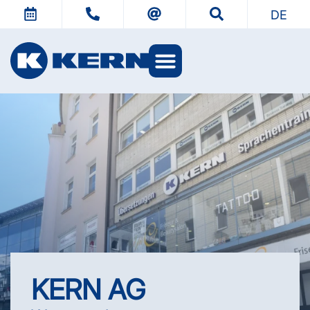
DE
KERN Welten
KERN AG