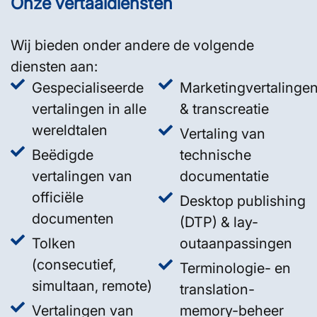
Onze vertaaldiensten
Wij bieden onder andere de volgende
diensten aan:
Gespecialiseerde
Marketingvertalinge
vertalingen in alle
& transcreatie
wereldtalen
Vertaling van
Beëdigde
technische
vertalingen van
documentatie
officiële
Desktop publishing
documenten
(DTP) & lay-
Tolken
outaanpassingen
(consecutief,
Terminologie- en
simultaan, remote)
translation-
Vertalingen van
memory-beheer