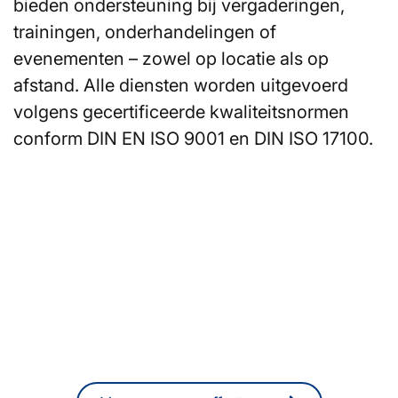
bieden ondersteuning bij vergaderingen,
trainingen, onderhandelingen of
evenementen – zowel op locatie als op
afstand. Alle diensten worden uitgevoerd
volgens gecertificeerde kwaliteitsnormen
conform DIN EN ISO 9001 en DIN ISO 17100.
Bent u op zoek naar
vertalers of tolken in
Wuppertal?
U kunt ook op elk moment online een
vrijblijvende offerte aanvragen.