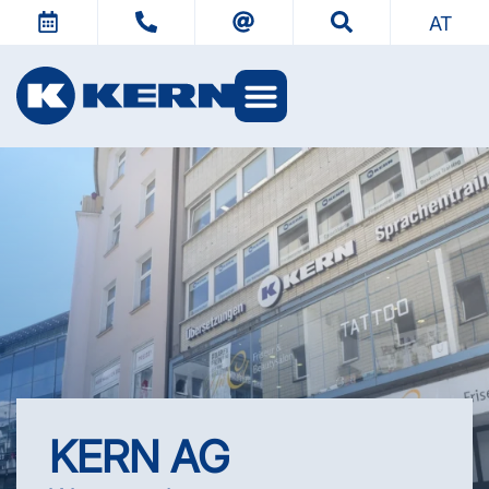
AT
KERN Welten
KERN AG