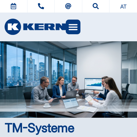
AT
KERN Welten
TM-Systeme