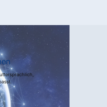
hen
ttersprachlich,
passt.