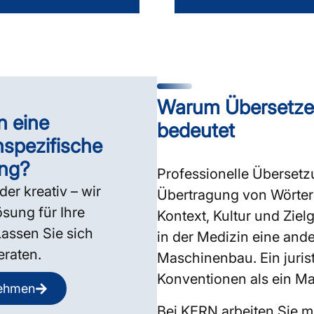
Warum Übersetzen
n eine
bedeutet
hspezifische
ng?
Professionelle Übersetz
der kreativ – wir
Übertragung von Wörtern 
sung für Ihre
Kontext, Kultur und Ziel
assen Sie sich
in der Medizin eine and
eraten.
Maschinenbau. Ein jurist
Konventionen als ein Ma
nehmen
Bei KERN arbeiten Sie mi