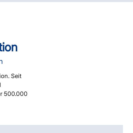
tion
n
on. Seit
d
er 500.000