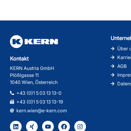
Untern
Über 
Karrie
Kontakt
AGB
KERN Austria GmbH
Impre
Plößlgasse 11
1040 Wien, Österreich
Daten
+43 (0)1 5 03 13 13-0
+43 (0)1 5 03 13 13-19
kern.wien@e-kern.com