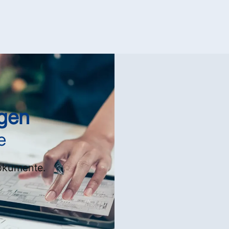
gen
e
okumente.