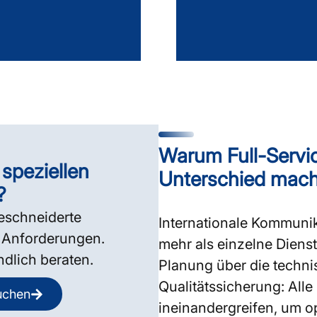
Warum Full-Serv
speziellen
Unterschied mach
?
eschneiderte
Internationale Kommunik
e Anforderungen.
mehr als einzelne Dienst
ndlich beraten.
Planung über die techn
Qualitätssicherung: All
uchen
ineinandergreifen, um op