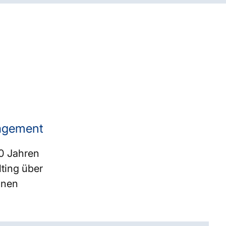
nagement
50 Jahren
ting über
nnen