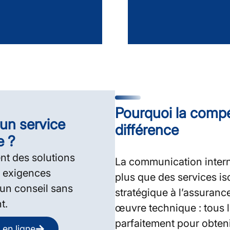
Pourquoi la compét
un service
différence
e ?
t des solutions
La communication intern
 exigences
plus que des services iso
un conseil sans
stratégique à l’assurance
t.
œuvre technique : tous l
parfaitement pour obteni
 en ligne