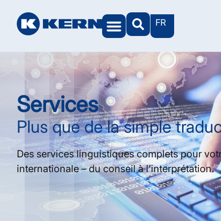
FR
L’univers KERN
Services
Plus que de la simple traduc
Des services linguistiques complets pour vo
internationale – du conseil à l’interprétation.