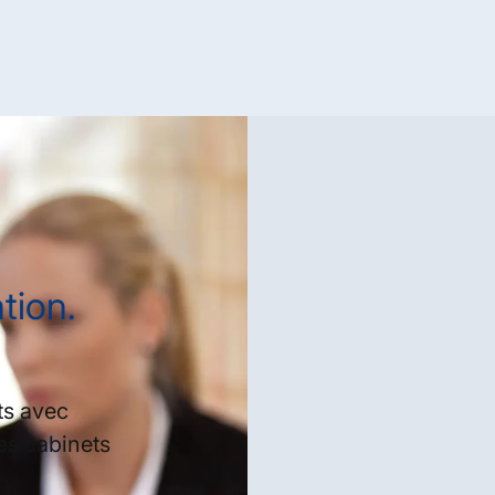
tion.
ts avec
les cabinets