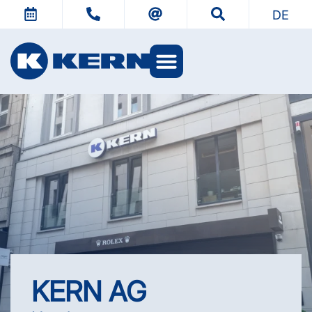
DE
KERN Welten
KERN AG