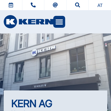
AT
KERN Welten
KERN AG