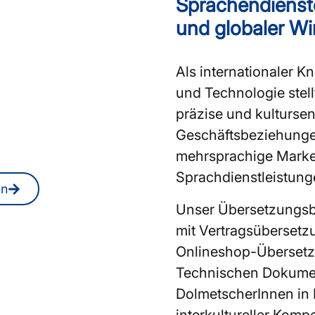
Sprachendienst
zungsbüro in
und globaler Wi
ssionelle
Als internationaler 
 bzw.
und Technologie stel
nen?
präzise und kulturse
 Sie jederzeit auch
Geschäftsbeziehungen
mehrsprachige Market
Sprachdienstleistung
rn
Unser Übersetzungsb
mit Vertragsübersetz
Onlineshop-Übersetz
Technischen Dokumen
DolmetscherInnen in 