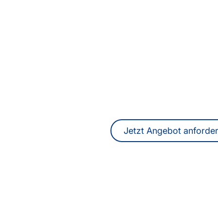
Sie suchen ein Überset
New York oder profe
ÜbersetzerInnen
DolmetscherIn
Ein unverbindliches Angebot erhalten
online.
Jetzt Angebot anforde