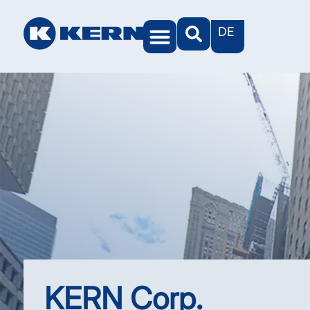
DE
KERN Welten
KERN Corp.