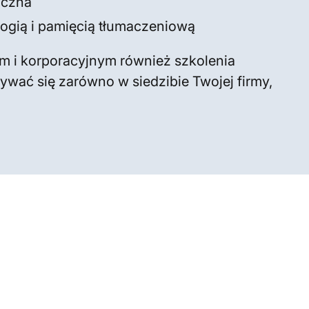
iczna
logią i pamięcią tłumaczeniową
m i korporacyjnym również szkolenia
wać się zarówno w siedzibie Twojej firmy,