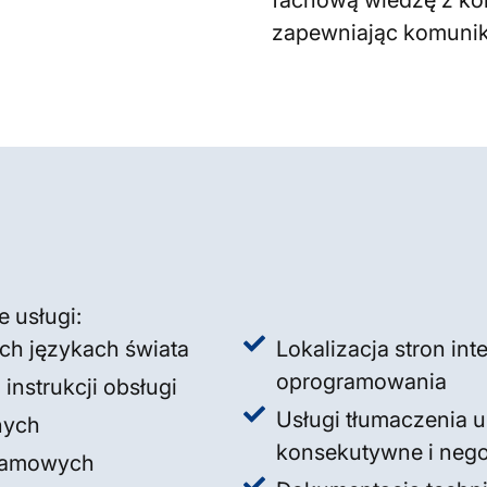
fachową wiedzę z ko
zapewniając komunika
e usługi:
ch językach świata
Lokalizacja stron in
oprogramowania
nstrukcji obsługi
Usługi tłumaczenia 
nych
konsekutywne i nego
klamowych