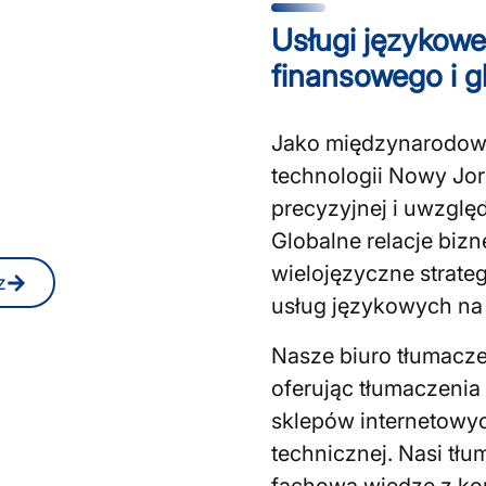
Usługi językow
zeń w Nowym
finansowego i 
ych tłumaczy
Jako międzynarodowe
tnych?
technologii Nowy Jo
niezobowiązującą
precyzyjnej i uwzględ
ne.
Globalne relacje biz
wielojęzyczne strat
z
usług językowych na
Nasze biuro tłumacz
oferując tłumaczenia
sklepów internetowyc
technicznej. Nasi tł