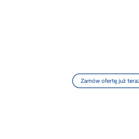
Szukasz biura tłumac
Jorku lub profesjonaln
pisemnych lub us
W każdej chwili możesz otrzymać 
ofertę, również onli
Zamów ofertę już tera