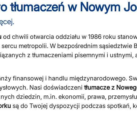
ro tłumaczeń w Nowym Jo
ęcej.
u
od chwili otwarcia oddziału w 1986 roku stanow
ercu metropolii. W bezpośrednim sąsiedztwie Br
iązanych z tłumaczeniami pisemnymi i ustnymi,
ranży finansowej i handlu międzynarodowego. Swo
mysłowych. Nasi doświadczeni
tłumacze z Noweg
żnych dziedzin, m.in. ekonomii, prawa, przemysł
orku
są do Twojej dyspozycji podczas spotkań, ko