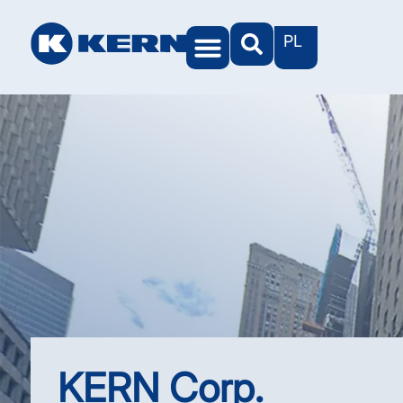
PL
Światy KERN
KERN Corp.