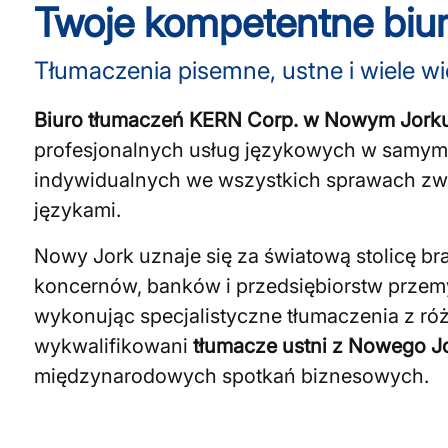
Twoje kompetentne biu
Tłumaczenia pisemne, ustne i wiele wi
Biuro tłumaczeń KERN Corp. w Nowym Jork
profesjonalnych usług językowych w samym s
indywidualnych we wszystkich sprawach zw
językami.
Nowy Jork uznaje się za światową stolicę b
koncernów, banków i przedsiębiorstw prze
wykonując specjalistyczne tłumaczenia z ró
wykwalifikowani
tłumacze ustni z Nowego J
międzynarodowych spotkań biznesowych.