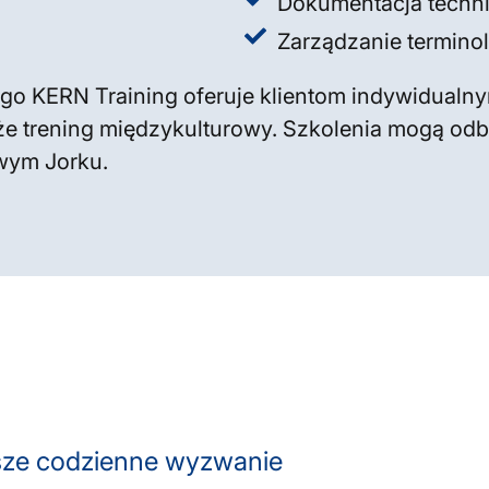
Dokumentacja techn
Zarządzanie termino
go KERN Training oferuje klientom indywidualny
że trening międzykulturowy. Szkolenia mogą odby
wym Jorku.
asze codzienne wyzwanie