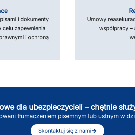
nce
Re
pisami i dokumenty
Umowy reasekuracy
w celu zapewnienia
współpracy – 
prawnymi i ochroną
w
kowe dla ubezpieczycieli – chętnie sł
sowani tłumaczeniem pisemnym lub ustnym w dzi
Skontaktuj się z nami