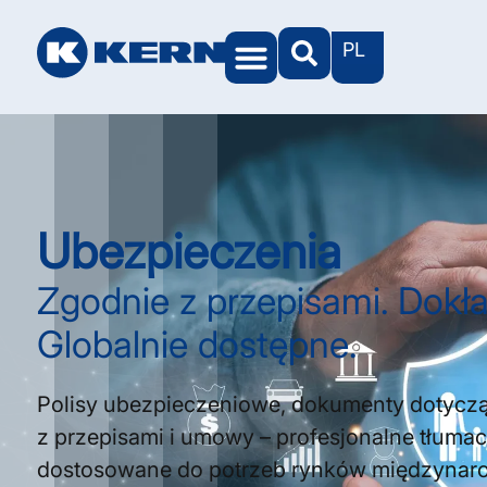
PL
Ubezpieczenia
Zgodnie z przepisami. Dokła
Globalnie dostępne.
Polisy ubezpieczeniowe, dokumenty dotycz
z przepisami i umowy – profesjonalne tłuma
dostosowane do potrzeb rynków międzynar