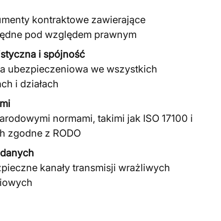
umenty kontraktowe zawierające
łędne pod względem prawnym
istyczna i spójność
gia ubezpieczeniowa we wszystkich
ch i działach
ami
rodowymi normami, takimi jak ISO 17100 i
ch zgodne z RODO
 danych
zpieczne kanały transmisji wrażliwych
niowych