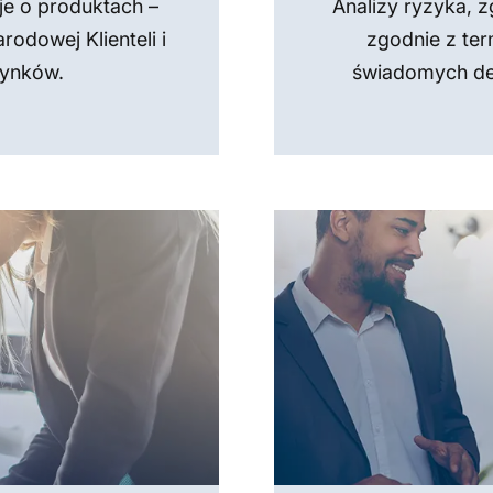
je o produktach –
Analizy ryzyka, 
odowej Klienteli i
zgodnie z te
rynków.
świadomych de