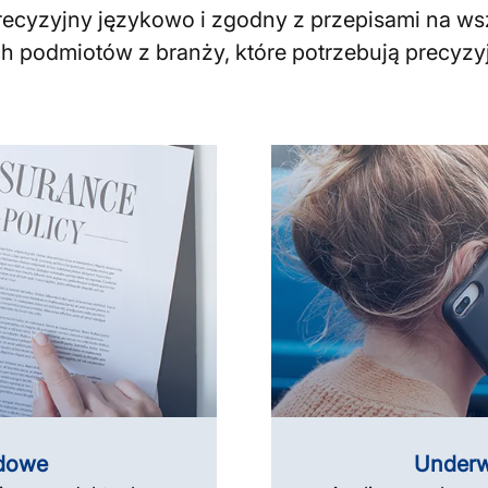
recyzyjny językowo i zgodny z przepisami na w
ich podmiotów z branży, które potrzebują precy
odowe
Underw