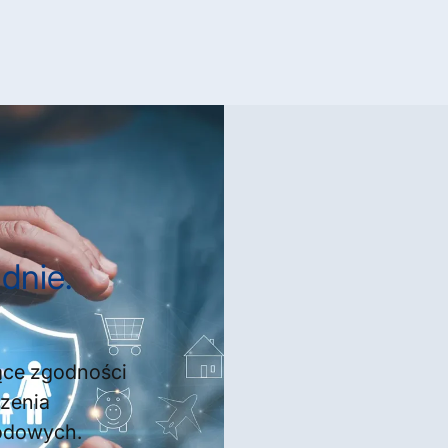
dnie.
ące zgodności
czenia
odowych.