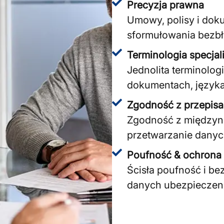
Precyzja prawna
Umowy, polisy i dok
sformułowania bezb
Terminologia specjal
Jednolita terminolo
dokumentach, języka
Zgodność z przepis
Zgodność z międzyna
przetwarzanie dany
Poufność & ochrona
Ścisła poufność i be
danych ubezpiecze