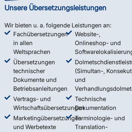
Unsere Übersetzungsleistungen
Wir bieten u. a. folgende Leistungen an:
Fachübersetzungen
Website-,
in allen
Onlineshop- und
Weltsprachen
Softwarelokalisierun
Übersetzungen
Dolmetschdienstleis
technischer
(Simultan-, Konsekut
Dokumente und
und
Betriebsanleitungen
Verhandlungsdolmet
Vertrags- und
Technische
Wirtschaftsübersetzungen
Dokumentation
Marketingübersetzungen
Terminologie- und
und Werbetexte
Translation-