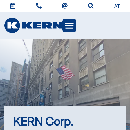
AT
KERN Welten
KERN Corp.