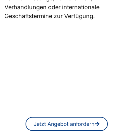
Verhandlungen oder internationale
Geschäftstermine zur Verfügung.
Sie suchen ein
Übersetzungsbüro in New
York oder professionelle
ÜbersetzerInnen bzw.
DolmetscherInnen?
Ein unverbindliches Angebot erhalten
Sie jederzeit auch online.
Jetzt Angebot anfordern