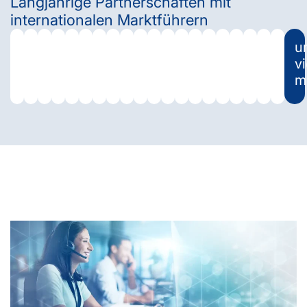
Langjährige Partnerschaften mit
internationalen Marktführern
u
vi
m