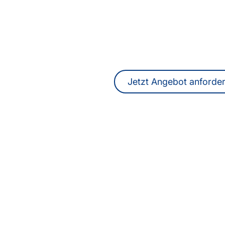
Sie suchen Übersetze
DolmetscherInnen in S
Ein unverbindliches Angebot erhalten
online.
Jetzt Angebot anforde