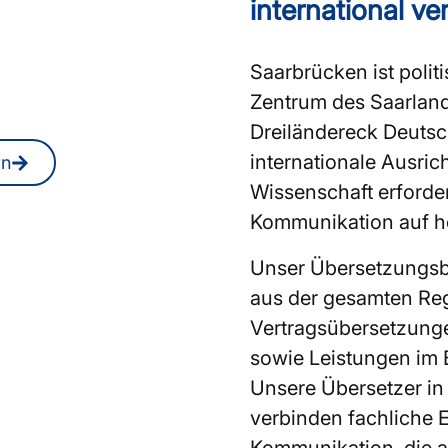
rInnen oder
international ve
aarbrücken?
Saarbrücken ist politi
 Sie jederzeit auch
Zentrum des Saarland
Dreiländereck Deuts
internationale Ausri
rn
Wissenschaft erforde
Kommunikation auf h
Unser Übersetzungsb
aus der gesamten Re
Vertragsübersetzung
sowie Leistungen im 
Unsere Übersetzer i
verbinden fachliche E