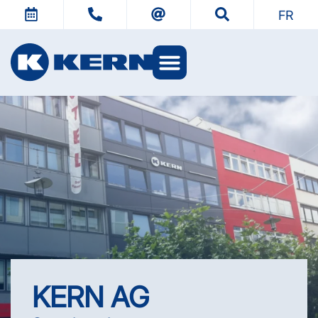
FR
L’univers KERN
KERN AG