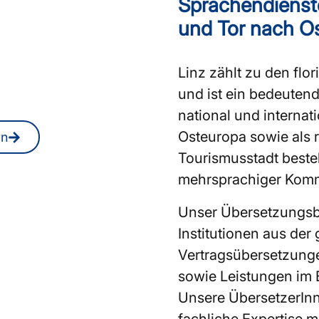
Sprachendienste
rInnen oder
und Tor nach O
n Linz?
Linz zählt zu den flo
 Sie jederzeit auch
und ist ein bedeutend
national und interna
Osteuropa sowie als 
rn
Tourismusstadt besteh
mehrsprachiger Komm
Unser Übersetzungsbü
Institutionen aus de
Vertragsübersetzung
sowie Leistungen im 
Unsere ÜbersetzerInn