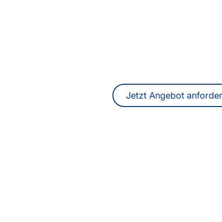
Sie suchen Übersetze
DolmetscherInnen i
Ein unverbindliches Angebot erhalten
online.
Jetzt Angebot anforde