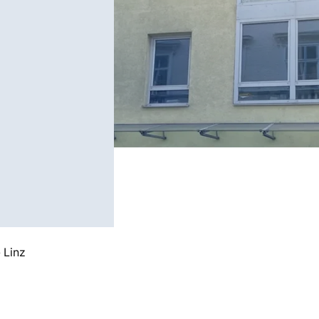
»
Linz