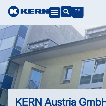
DE
KERN Welten
KERN Austria Gmb