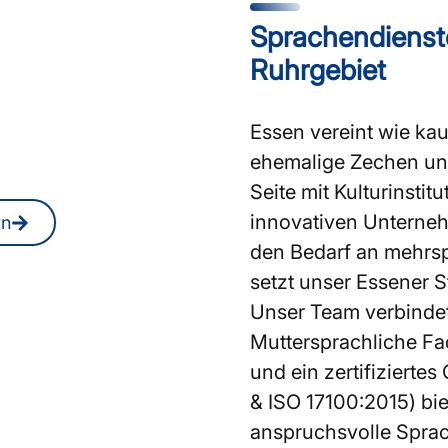
Sprachendienste
rInnen oder
Ruhrgebiet
n Essen?
Essen vereint wie ka
 Sie jederzeit auch
ehemalige Zechen und
Seite mit Kulturinst
innovativen Unterne
rn
den Bedarf an mehrs
setzt unser Essener S
Unser Team verbindet 
Muttersprachliche F
und ein zertifiziert
& ISO 17100:2015) bie
anspruchsvolle Sprac