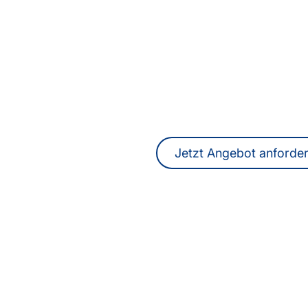
Sie suchen Übersetze
DolmetscherInnen i
Ein unverbindliches Angebot erhalten
online.
Jetzt Angebot anforde