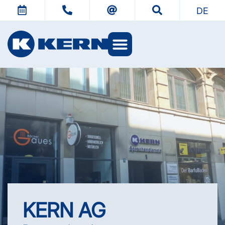
DE
KERN Welten
KERN AG