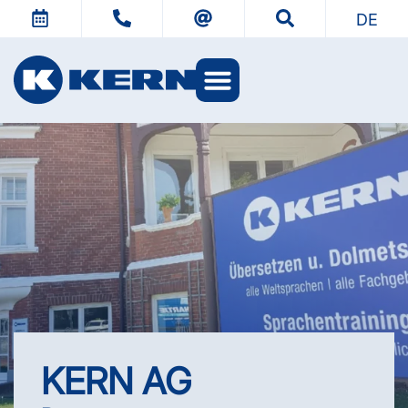
DE
KERN Welten
KERN AG