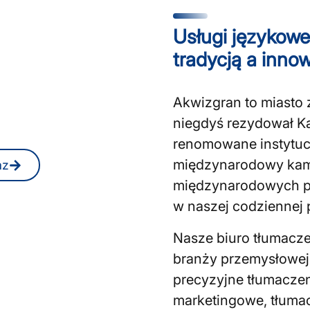
Usługi językowe
emnych lub
tradycją a inno
ranie?
Akwizgran to miasto z
niezobowiązującą
niegdyś rezydował Kar
e.
renomowane instytucj
międzynarodowy kampu
az
międzynarodowych po
w naszej codziennej 
Nasze biuro tłumacze
branży przemysłowej,
precyzyjne tłumaczen
marketingowe, tłumac