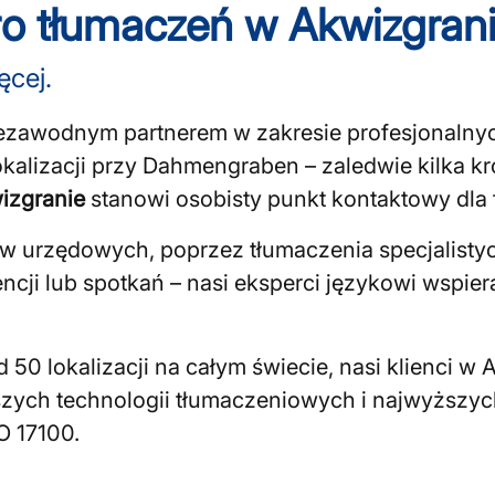
o tłumaczeń w Akwizgran
ęcej.
niezawodnym partnerem w zakresie profesjonaln
lokalizacji przy Dahmengraben – zaledwie kilka 
izgranie
stanowi osobisty punkt kontaktowy dla f
 urzędowych, poprzez tłumaczenia specjalistyc
cji lub spotkań – nasi eksperci językowi wspie
 50 lokalizacji na całym świecie, nasi klienci w 
zych technologii tłumaczeniowych i najwyższyc
O 17100.