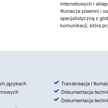
internetowych i skle
tłumacze pisemni i u
specjalistyczną z gl
komunikacji, która p
ich językach
Transkreacja i tłum
zynowych
Dokumentacja techn
Dokumentacja techni