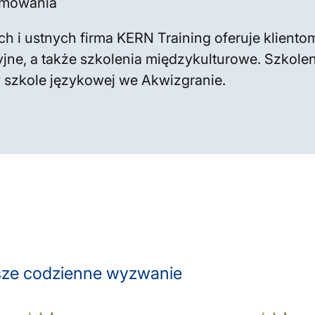
ramowania
h i ustnych firma KERN Training oferuje klien
jne, a także szkolenia międzykulturowe. Szkole
 w szkole językowej we Akwizgranie.
asze codzienne wyzwanie