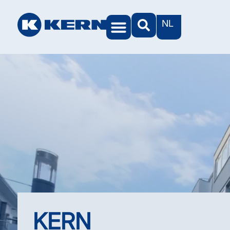
NL
KERN-werelden
KERN