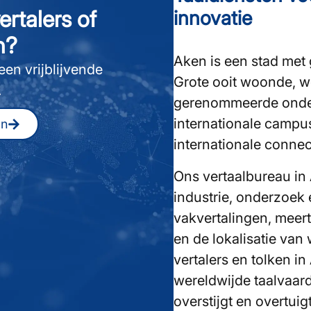
ertalers of
innovatie
n?
Aken is een stad met
en vrijblijvende
Grote ooit woonde, w
.
gerenommeerde onder
internationale campus
an
internationale connec
Ons vertaalbureau in 
industrie, onderzoek
vakvertalingen, meert
en de lokalisatie va
vertalers en tolken i
wereldwijde taalvaar
overstijgt en overtuigt