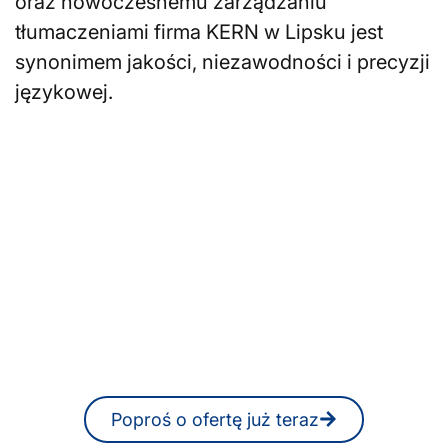
oraz nowoczesnemu zarządzaniu
tłumaczeniami firma KERN w Lipsku jest
synonimem jakości, niezawodności i precyzji
językowej.
Szukasz tłumaczy
pisemnych lub ustnych w
Lipsku?
W każdej chwili możesz otrzymać
niezobowiązującą ofertę również
online.
Poproś o ofertę już teraz