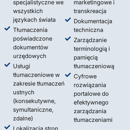
specjalistyczne we
marketingowe i
wszystkich
transkreacja
językach świata
Dokumentacja
Tłumaczenia
techniczna
poświadczone
Zarządzanie
dokumentów
terminologią i
urzędowych
pamięcią
Usługi
tłumaczeniową
tłumaczeniowe w
Cyfrowe
zakresie tłumaczeń
rozwiązania
ustnych
portalowe do
(konsekutywne,
efektywnego
symultaniczne,
zarządzania
zdalne)
tłumaczeniami
Lokalizacja stron