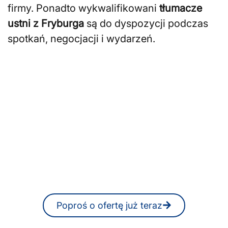
firmy. Ponadto wykwalifikowani
tłumacze
ustni z Fryburga
są do dyspozycji podczas
spotkań, negocjacji i wydarzeń.
Szukasz tłumaczy
pisemnych lub ustnych we
Fryburgu?
W każdej chwili możesz otrzymać
niezobowiązującą ofertę również
online.
Poproś o ofertę już teraz