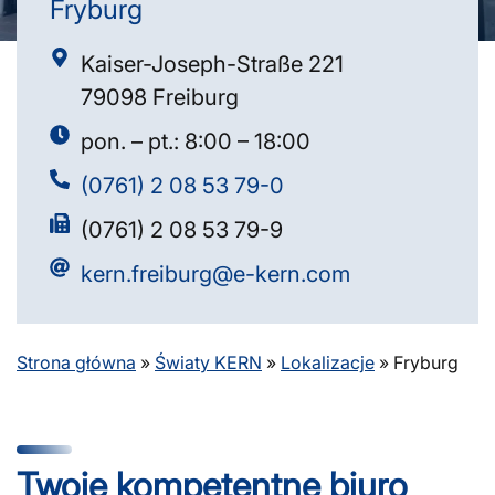
Fryburg
Kaiser-Joseph-Straße 221
79098 Freiburg
pon. – pt.: 8:00 – 18:00
(0761) 2 08 53 79-0
(0761) 2 08 53 79-9
kern.freiburg@e-kern.com
Strona główna
»
Światy KERN
»
Lokalizacje
»
Fryburg
Twoje kompetentne biuro