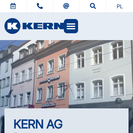
PL
Światy KERN
KERN AG