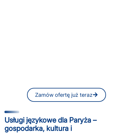
Szukasz biura tłumaczeń w
Paryżu lub profesjonalnych
tłumaczy pisemnych lub
ustnych do komunikacji
międzynarodowej?
W każdej chwili możesz otrzymać
niezobowiązującą ofertę, również
online.
Zamów ofertę już teraz
Usługi językowe dla Paryża –
gospodarka, kultura i