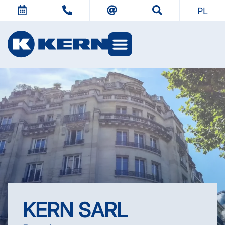
PL
Światy KERN
KERN SARL