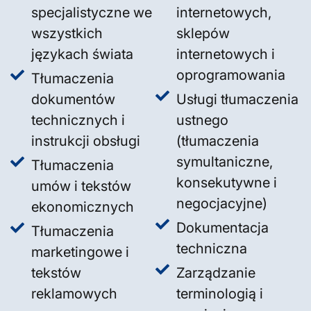
specjalistyczne we
internetowych,
wszystkich
sklepów
językach świata
internetowych i
oprogramowania
Tłumaczenia
dokumentów
Usługi tłumaczenia
technicznych i
ustnego
instrukcji obsługi
(tłumaczenia
symultaniczne,
Tłumaczenia
konsekutywne i
umów i tekstów
negocjacyjne)
ekonomicznych
Dokumentacja
Tłumaczenia
techniczna
marketingowe i
tekstów
Zarządzanie
reklamowych
terminologią i