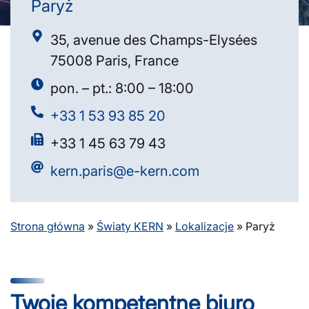
Paryż
35, avenue des Champs-Elysées
75008 Paris, France
pon. – pt.: 8:00 – 18:00
+33 1 53 93 85 20
+33 1 45 63 79 43
kern.paris@e-kern.com
Strona główna
»
Światy KERN
»
Lokalizacje
»
Paryż
Twoje kompetentne biuro