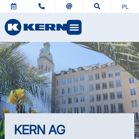
PL
Światy KERN
KERN AG