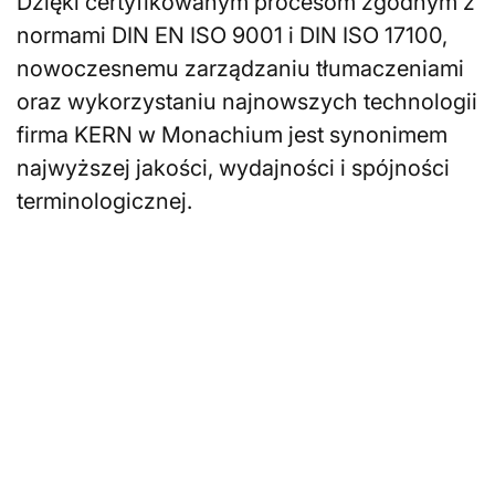
Dzięki certyfikowanym procesom zgodnym z
normami DIN EN ISO 9001 i DIN ISO 17100,
nowoczesnemu zarządzaniu tłumaczeniami
oraz wykorzystaniu najnowszych technologii
firma KERN w Monachium jest synonimem
najwyższej jakości, wydajności i spójności
terminologicznej.
Szukasz tłumaczy
pisemnych lub ustnych w
Monachium?
W każdej chwili możesz otrzymać
niezobowiązującą ofertę również