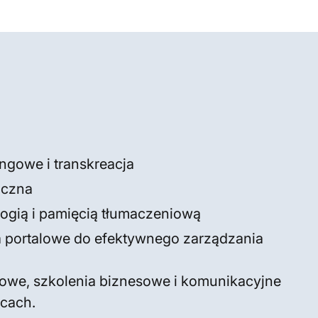
ngowe i transkreacja
iczna
logią i pamięcią tłumaczeniową
 portalowe do efektywnego zarządzania
kowe, szkolenia biznesowe i komunikacyjne
icach.