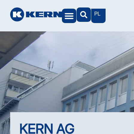
PL
Światy KERN
KERN AG