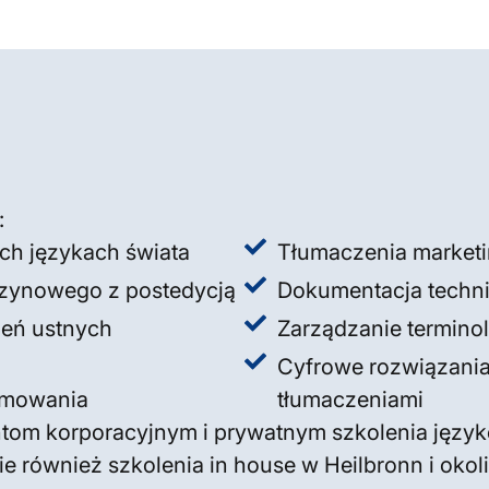
:
ch językach świata
Tłumaczenia marketi
szynowego z postedycją
Dokumentacja techn
zeń ustnych
Zarządzanie termino
Cyfrowe rozwiązania
ramowania
tłumaczeniami
ntom korporacyjnym i prywatnym szkolenia języ
e również szkolenia in house w Heilbronn i okol