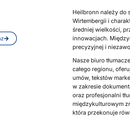
ronn?
Heilbronn należy do 
niezobowiązującą
Wirtembergii i charak
e.
średniej wielkości, p
innowacjach. Między
az
precyzyjnej i niezaw
Nasze biuro tłumacze
całego regionu, oferu
umów, tekstów market
w zakresie dokumenta
oraz profesjonalni t
międzykulturowym zr
która przekonuje ró