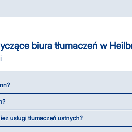
yczące biura tłumaczeń w Heilb
i
onn?
n?
ież usługi tłumaczeń ustnych?