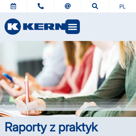
PL
Światy KERN
Raporty z ­praktyk