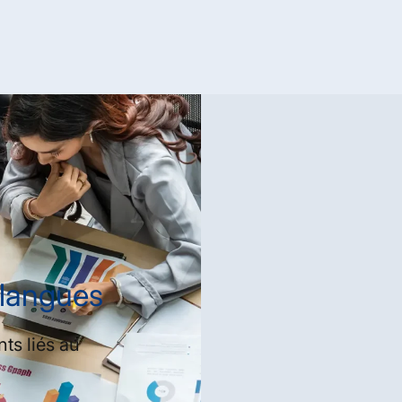
 langues
ts liés au