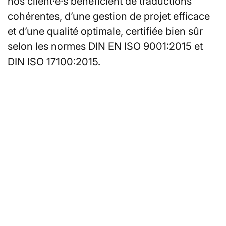
nos client·e·s bénéficient de traductions
cohérentes, d’une gestion de projet efficace
et d’une qualité optimale, certifiée bien sûr
selon les normes DIN EN ISO 9001:2015 et
DIN ISO 17100:2015.
Vous recherchez des
interprètes ou des
traducteur·rice·s à
Augsbourg ?
Vous pouvez également obtenir à tout
moment un devis sans engagement en
ligne.