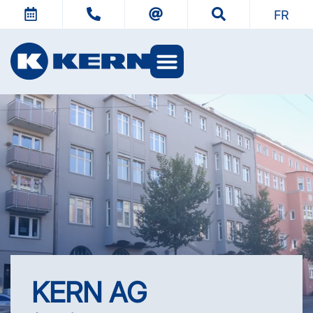
FR
L’univers KERN
KERN AG