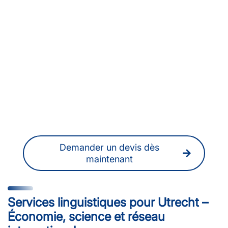
Vous recherchez une
agence de traduction à
Utrecht ou des traducteurs
et interprètes
professionnels ?
Vous pouvez également obtenir à tout
moment un devis sans engagement en
ligne.
Demander un devis dès
maintenant
Services linguistiques pour Utrecht –
Économie, science et réseau