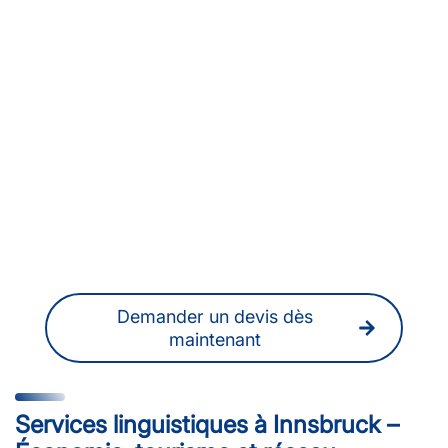
Vous recherchez des
traducteurs, traductrices ou
des interprètes à
Innsbruck ?
Vous pouvez également obtenir à tout
moment un devis sans engagement en
ligne.
Demander un devis dès
maintenant
Services linguistiques à Innsbruck –