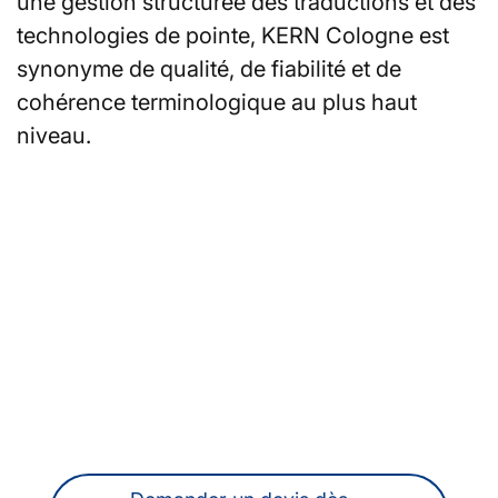
une gestion structurée des traductions et des
technologies de pointe, KERN Cologne est
synonyme de qualité, de fiabilité et de
cohérence terminologique au plus haut
niveau.
Vous recherchez des
traducteur·rice·s ou des
interprètes à Cologne ?
Vous pouvez également obtenir à tout
moment un devis sans engagement en
ligne.