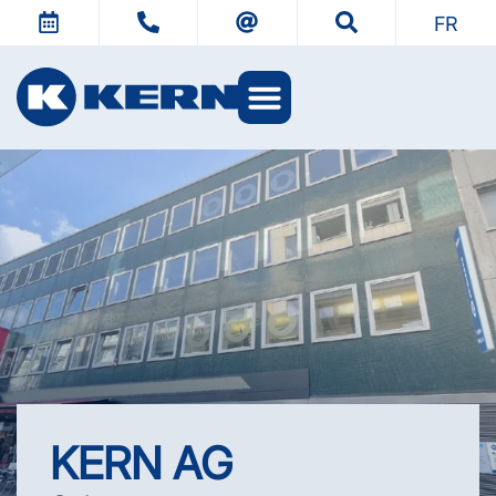
FR
L’univers KERN
KERN AG