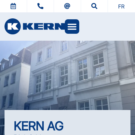
FR
L’univers KERN
KERN AG