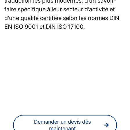
traduction les plus modernes, d’un savoir-
faire spécifique à leur secteur d’activité et
d’une qualité certifiée selon les normes DIN
EN ISO 9001 et DIN ISO 17100.
Vous recherchez des
traducteur·rice·s ou des
interprètes à Bielefeld ?
Vous pouvez également obtenir à tout
moment un devis sans engagement en
ligne.
Demander un devis dès
maintenant