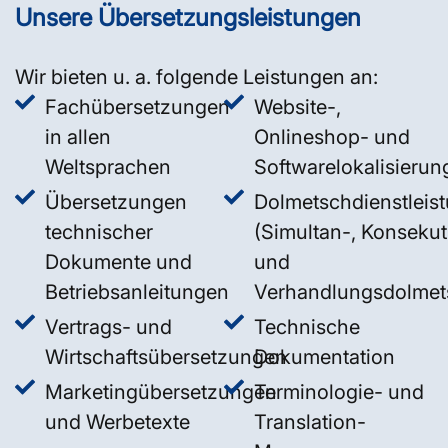
Unsere Übersetzungsleistungen
Wir bieten u. a. folgende Leistungen an:
Fachübersetzungen
Website-,
in allen
Onlineshop- und
Weltsprachen
Softwarelokalisierun
Übersetzungen
Dolmetschdienstleis
technischer
(Simultan-, Konsekut
Dokumente und
und
Betriebsanleitungen
Verhandlungsdolmet
Vertrags- und
Technische
Wirtschaftsübersetzungen
Dokumentation
Marketingübersetzungen
Terminologie- und
und Werbetexte
Translation-