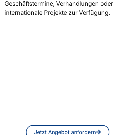
Geschäftstermine, Verhandlungen oder
internationale Projekte zur Verfügung.
Sie suchen ein
Übersetzungsbüro in
Warschau oder
professionelle
ÜbersetzerInnen bzw.
DolmetscherInnen?
Ein unverbindliches Angebot erhalten
Sie jederzeit auch online.
Jetzt Angebot anfordern