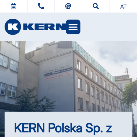
AT
KERN Welten
KERN Polska Sp. z