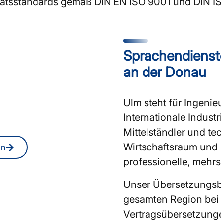
litätsstandards gemäß DIN EN ISO 9001 und DIN I
Sprachendienste
rInnen oder
an der Donau
in Ulm?
Ulm steht für Ingenie
 Sie jederzeit auch
Internationale Indust
Mittelständler und te
Wirtschaftsraum und 
rn
professionelle, mehr
Unser Übersetzungsb
gesamten Region bei
Vertragsübersetzunge