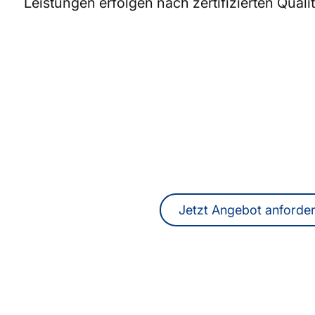
Leistungen erfolgen nach zertifizierten Qua
Sie suchen Übersetze
DolmetscherInnen 
Ein unverbindliches Angebot erhalten
online.
Jetzt Angebot anforde