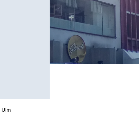
»
Ulm