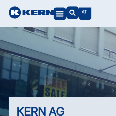
AT
KERN Welten
KERN AG