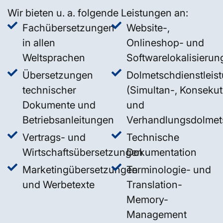
Wir bieten u. a. folgende Leistungen an:
Fachübersetzungen
Website-,
in allen
Onlineshop- und
Weltsprachen
Softwarelokalisierun
Übersetzungen
Dolmetschdienstleis
technischer
(Simultan-, Konsekut
Dokumente und
und
Betriebsanleitungen
Verhandlungsdolmet
Vertrags- und
Technische
Wirtschaftsübersetzungen
Dokumentation
Marketingübersetzungen
Terminologie- und
und Werbetexte
Translation-
Memory-
Management