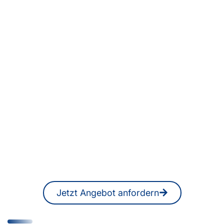
Sie suchen ein
Übersetzungsbüro in Lyon
oder professionelle
ÜbersetzerInnen bzw.
DolmetscherInnen für Ihre
internationale
Kommunikation?
Ein unverbindliches Angebot erhalten
Sie jederzeit auch online.
Jetzt Angebot anfordern