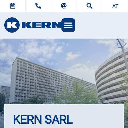
AT
KERN Welten
KERN SARL