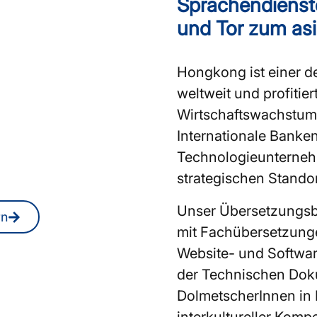
Sprachendienst
zungsbüro in
und Tor zum asi
ssionelle
Hongkong ist einer d
 bzw.
weltweit und profitie
ür Ihre
Wirtschaftswachstum 
unikation?
Internationale Banke
Technologieunternehm
 Sie jederzeit auch
strategischen Standort
Unser Übersetzungsb
rn
mit Fachübersetzunge
Website- und Softwar
der Technischen Dok
DolmetscherInnen in 