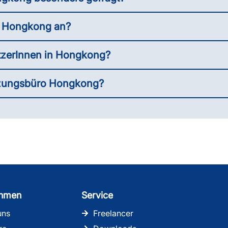
n Hongkong an?
tzerInnen in Hongkong?
etzungsbüro Hongkong?
ehmen
Service
uns
Freelancer