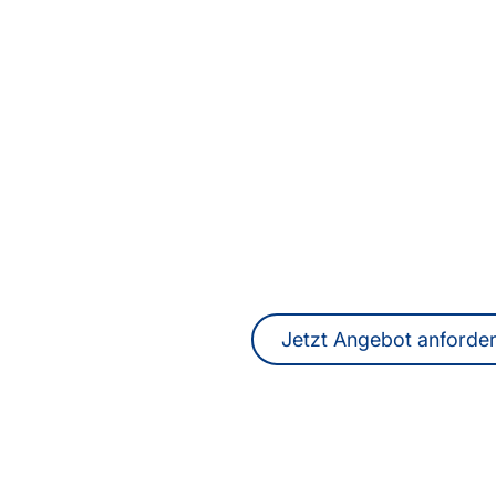
Sie suchen ein Überset
Hongkong oder profe
ÜbersetzerInnen
DolmetscherInnen f
internationale Komm
Ein unverbindliches Angebot erhalten
online.
Jetzt Angebot anforde