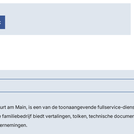
k
t am Main, is een van de toonaangevende fullservice-dienst
amiliebedrijf biedt vertalingen, tolken, technische document
ndernemingen.