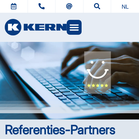
NL
KERN-werelden
Referenties-Partners