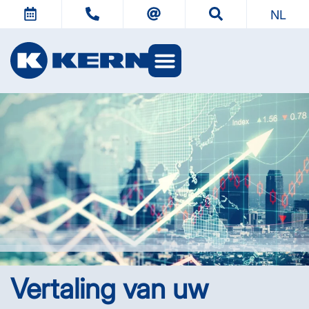
NL
KERN-werelden
Vertaling van uw