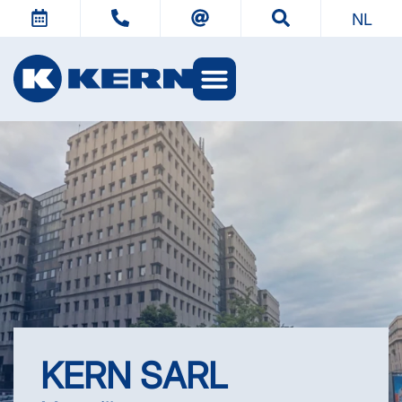
NL
KERN-werelden
KERN SARL