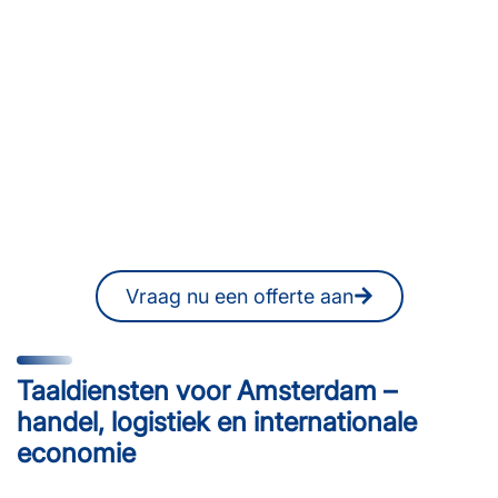
vertaalbureau in Amsterdam
of naar professionele
vertalers of tolken voor uw
internationale
communicatie?
U kunt ook op elk moment online een
vrijblijvende offerte aanvragen.
Vraag nu een offerte aan
Taaldiensten voor Amsterdam –
handel, logistiek en internationale
economie