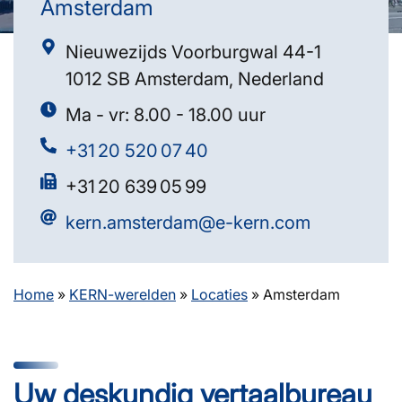
Amsterdam
Nieuwezijds Voorburgwal 44-1
1012 SB Amsterdam, Nederland
Ma - vr: 8.00 - 18.00 uur
+31 20 520 07 40
+31 20 639 05 99
kern.amsterdam@e-kern.com
Home
»
KERN-werelden
»
Locaties
»
Amsterdam
Uw deskundig vertaalbureau